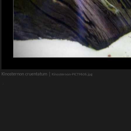
Kinosternon cruentatum |
Kinosternon-PICT9606.jpg