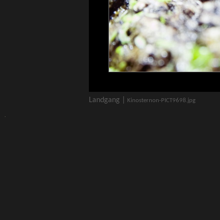
Landgang |
Kinosternon-PICT9698.jpg