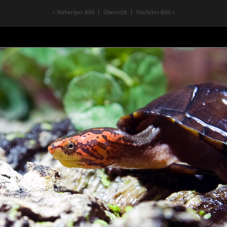
« Vorheriges Bild
|
Übersicht
|
Nächstes Bild »