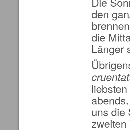
Die Son
den gan
brennen
die Mitt
Länger s
Übrigen
cruenta
liebste
abends.
uns die
zweiten 