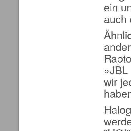
ein u
auch 
Ähnli
ander
Rapto
»JBL 
wir j
haben
Halo
werde