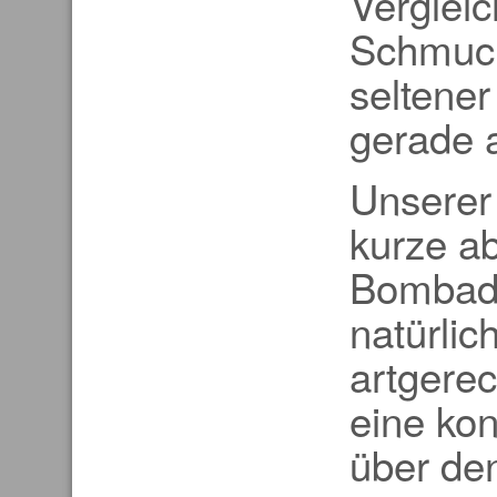
Vergleic
Schmuck
seltene
gerade 
Unserer 
kurze ab
Bombadi
natürlic
artgerec
eine ko
über de