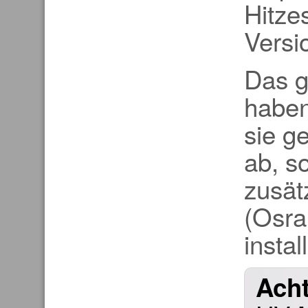
Hitze
Versi
Das g
habe
sie g
ab, s
zusät
(Osra
instal
Ach