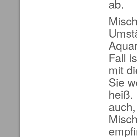
ab.
Misch
Umstä
Aquar
Fall 
mit d
Sie w
heiß.
auch,
Misch
empfi