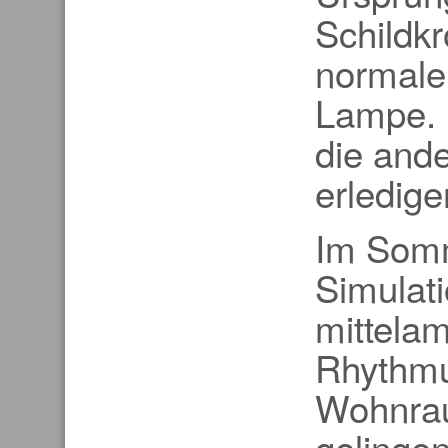
Schildk
normaler
Lampe. D
die and
erledig
Im Somm
Simulati
mittela
Rhythmu
Wohnrau
gelingen