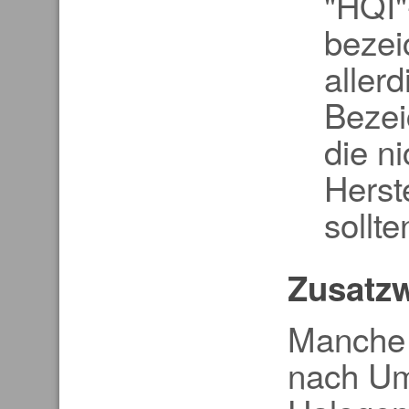
"HQI"
bezei
allerd
Bezei
die n
Herst
sollte
Zusatz
Manche H
nach U