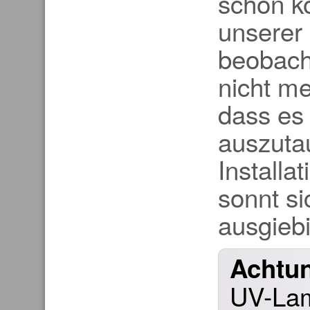
schön k
unserer 
beobach
nicht me
dass es 
auszuta
Installa
sonnt si
ausgiebi
Achtu
UV-Lam