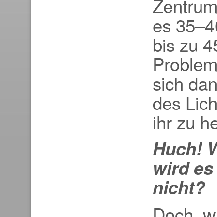
Zentrum 
es 35–4
bis zu 4
Problem.
sich da
des Lic
ihr zu he
Huch! 
wird es
nicht?
Doch, wi