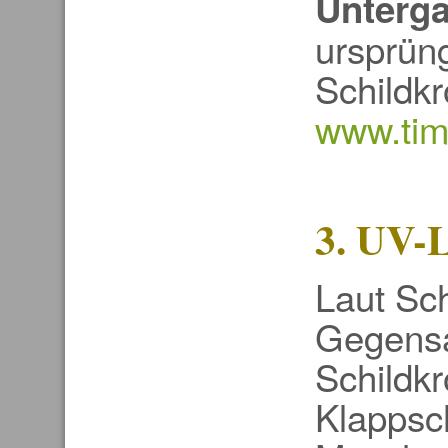
Unterga
ursprüng
Schildkr
www.tim
3. UV-L
Laut Sch
Gegensa
Schildkr
Klappsc