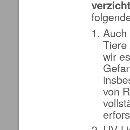
verzich
folgend
Auch 
Tiere
wir es
Gefan
insbe
von R
volls
erfors
UV-Li