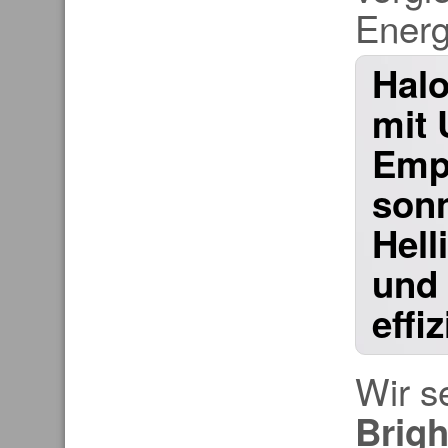
Energ
Hal
mit 
Empf
son
Hell
und 
effi
Wir s
Brig