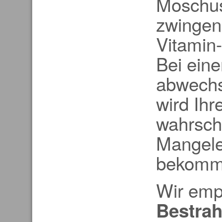
Moschus
zwingen
Vitamin
Bei ein
abwechs
wird Ihr
wahrsche
Mangele
bekomm
Wir emp
Bestrah