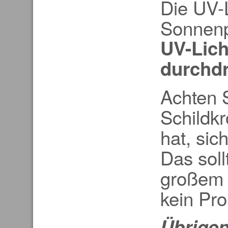
Die UV-
Sonnenpl
UV-Lich
durchdr
Achten S
Schildkr
hat, sic
Das soll
großem 
kein Pro
Übrigen