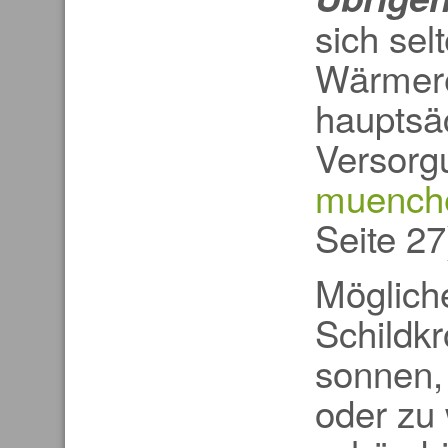
sich sel
Wärmere
hauptsäc
Versorg
muenche
Seite 27
Mögliche
Schildkr
sonnen,
oder zu