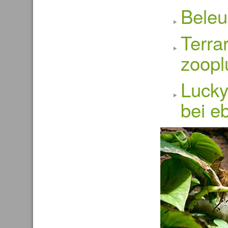
Beleu
Terra
zoopl
Lucky
bei e