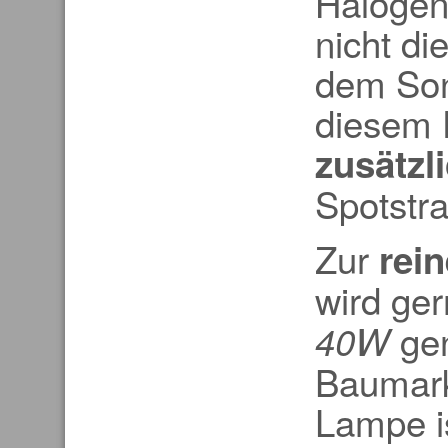
Halogen
nicht d
dem Son
diesem F
zusätzl
Spotstra
Zur
rei
wird ge
gen
40W
Baumark
Lampe i