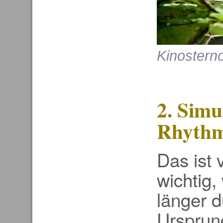
Kinostern
2. Simu
Rhyth
Das ist 
wichtig,
länger du
Ursprun