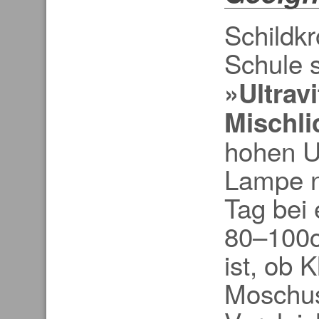
Schildkr
Schule 
»Ultrav
Mischli
hohen U
Lampe n
Tag bei
80–100c
ist, ob 
Moschuss