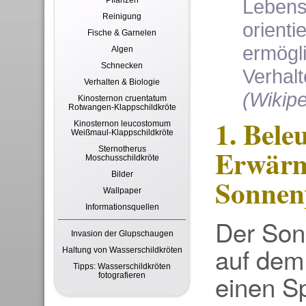
Pflanzen
Lebens
Reinigung
orienti
Fische & Garnelen
ermögli
Algen
Schnecken
Verhal
Verhalten & Biologie
(Wikipe
Kinosternon cruentatum
Rotwangen-Klappschildkröte
1. Bele
Kinosternon leucostomum
Weißmaul-Klappschildkröte
Erwärm
Sternotherus
Moschusschildkröte
Bilder
Sonnen
Wallpaper
Informationsquellen
Der Sonn
Invasion der Glupschaugen
auf dem 
Haltung von Wasserschildkröten
Tipps: Wasserschildkröten
einen Sp
fotografieren