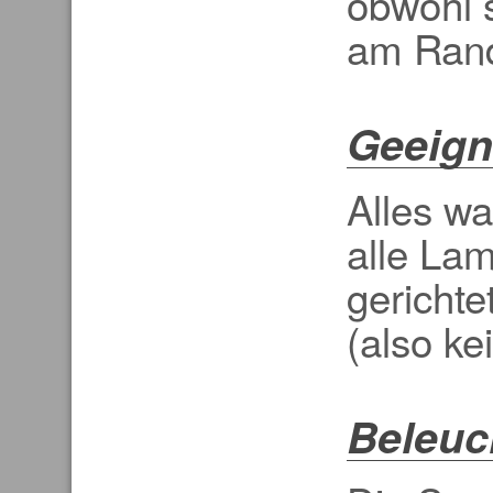
obwohl s
am Rand
Geeign
Alles w
alle Lam
gerichte
(also ke
Beleuc