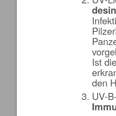
desin
Infek
Pilze
Panze
vorge
Ist di
erkran
den H
UV-B-
Immu