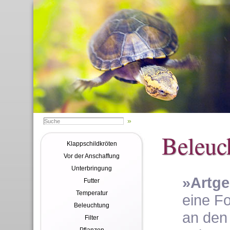
Beleuc
Klappschildkröten
Vor der Anschaffung
Unterbringung
»Artge
Futter
Temperatur
eine Fo
Beleuchtung
an den 
Filter