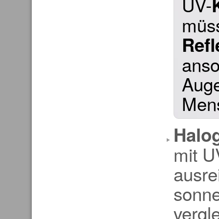
UV-
müss
Refl
anso
Auge
Men
Halo
mit UV
ausre
sonne
vergl